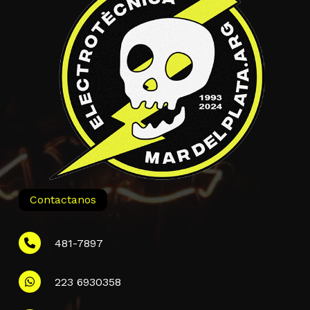
Contactanos
481-7897
223 6930358