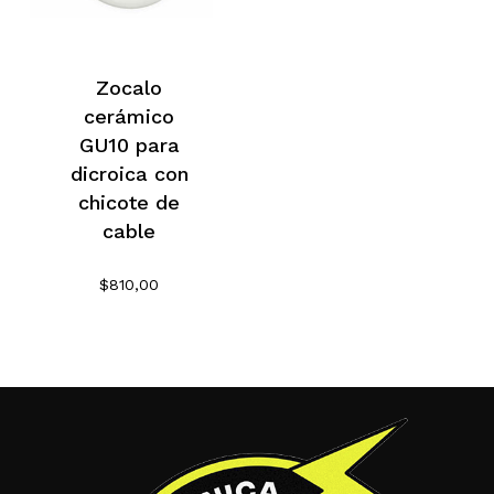
Zocalo
cerámico
GU10 para
dicroica con
chicote de
cable
$
810,00
No hay productos en el
carrito.
Go To Shop