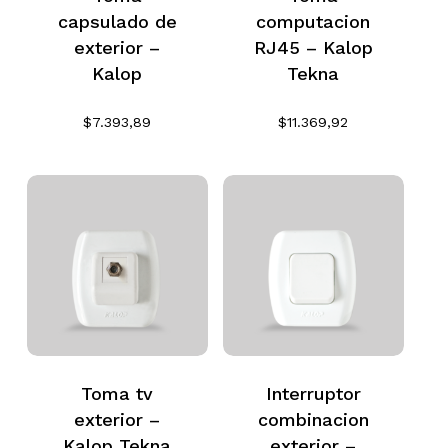
No hay productos en el
capsulado de
computacion
carrito.
exterior –
RJ45 – Kalop
Kalop
Tekna
Go To Shop
$
7.393,89
$
11.369,92
Toma tv
Interruptor
exterior –
combinacion
Kalop Tekna
exterior –