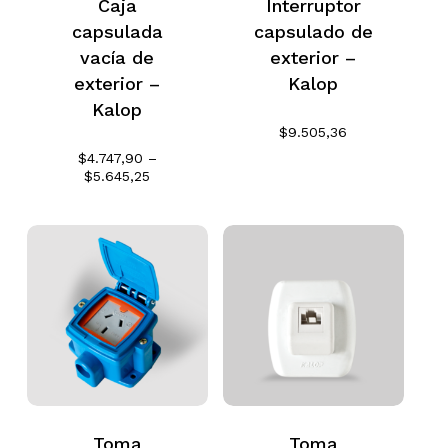
Caja
Interruptor
capsulada
capsulado de
vacía de
exterior –
exterior –
Kalop
Kalop
$
9.505,36
$
4.747,90
–
Rango
$
5.645,25
de
precios:
desde
$4.747,90
hasta
$5.645,25
Toma
Toma