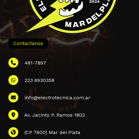
Contactanos
481-7897
223 6930358
Información
info@electrotecnica.com.ar
QUIENES SOMOS
Av. Jacinto P. Ramos 1802
POLÍTICA DE PRIVACIDAD
POLÍTICA DE ENVÍOS
PREGUNTAS FRECUENTES
(CP 7600) Mar del Plata
CONTACTANOS