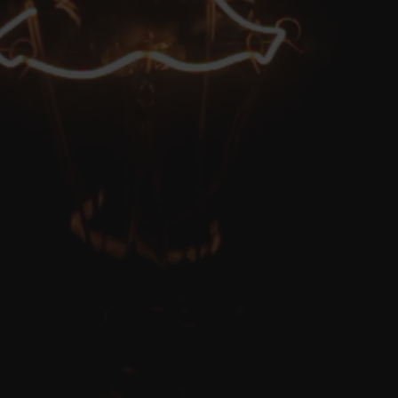
(CP 7600) Mar del Plata
Información
QUIENES SOMOS
POLÍTICA DE PRIVACIDAD
POLÍTICA DE ENVÍOS
PREGUNTAS FRECUENTES
CONTACTANOS