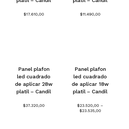
platil – Candil
platil – Candil
$
17.610,00
$
11.490,00
Panel plafon
Panel plafon
led cuadrado
led cuadrado
de aplicar 28w
de aplicar 18w
platil – Candil
platil – Candil
$
37.320,00
$
23.520,00
–
Rango
$
23.535,00
de
precios:
desde