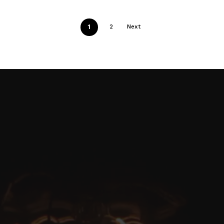
$23.520,00
hasta
$23.535,00
1
2
Next
Contactanos
481-7897
223 6930358
info@electrotecnica.com.ar
Av. Jacinto P. Ramos 1802