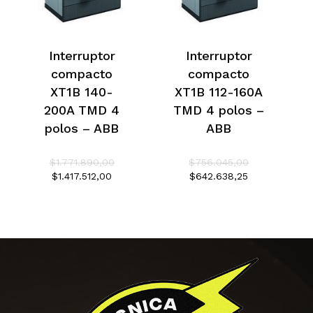
Interruptor
Interruptor
compacto
compacto
XT1B 140-
XT1B 112-160A
200A TMD 4
TMD 4 polos –
polos – ABB
ABB
El
El
$
1.771.890,00
$
756.045,00
precio
precio
El
El
$
1.417.512,00
$
642.638,25
original
original
precio
precio
era:
era:
actual
actual
No hay productos en el
$1.771.890,00.
$756.045,00.
es:
es:
$1.417.512,00.
$642.638,25.
carrito.
Go To Shop