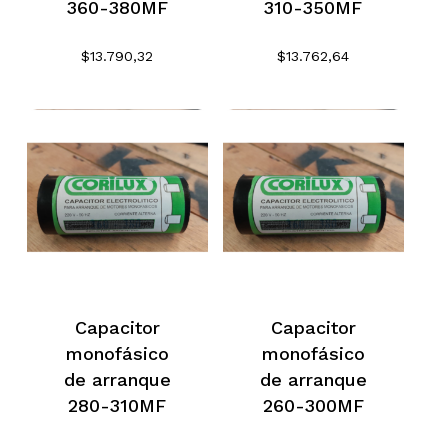
360-380MF
310-350MF
carrito.
$
13.790,32
$
13.762,64
Go To Shop
Capacitor
Capacitor
monofásico
monofásico
de arranque
de arranque
280-310MF
260-300MF