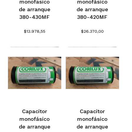
monofasico
monofásico
de arranque
de arranque
380-430MF
380-420MF
$
13.978,55
$
26.370,00
Capacitor
Capacitor
monofásico
monofásico
No hay productos en el
de arranque
de arranque