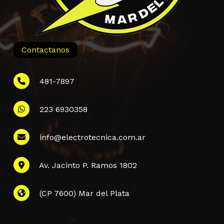
Contactanos
481-7897
223 6930358
Información
info@electrotecnica.com.ar
QUIENES SOMOS
Av. Jacinto P. Ramos 1802
POLÍTICA DE PRIVACIDAD
POLÍTICA DE ENVÍOS
PREGUNTAS FRECUENTES
(CP 7600) Mar del Plata
CONTACTANOS