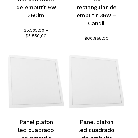
de embutir 6w
rectangular de
carrito.
350lm
embutir 36w –
Candil
Go To Shop
$
5.535,00
–
Rango
$
5.550,00
$
60.855,00
de
precios:
desde
$5.535,00
hasta
$5.550,00
Panel plafon
Panel plafon
led cuadrado
led cuadrado
de embutir
de embutir