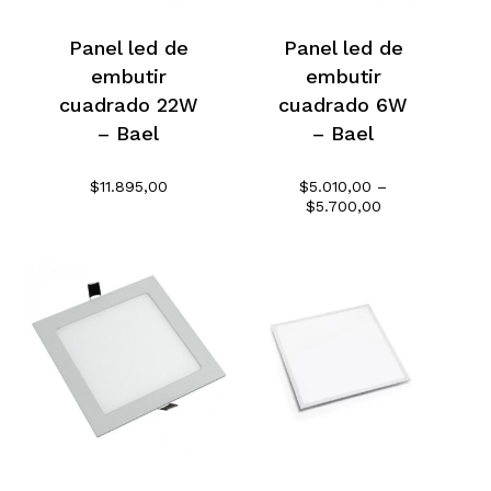
Panel led de
Panel led de
embutir
embutir
cuadrado 22W
cuadrado 6W
– Bael
– Bael
$
11.895,00
$
5.010,00
–
Rango
$
5.700,00
de
precios:
desde
$5.010,00
hasta
$5.700,00