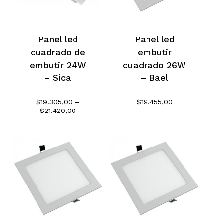
Panel led
Panel led
cuadrado de
embutir
embutir 24W
cuadrado 26W
– Sica
– Bael
$
19.305,00
–
$
19.455,00
Rango
$
21.420,00
de
precios:
desde
$19.305,00
hasta
$21.420,00