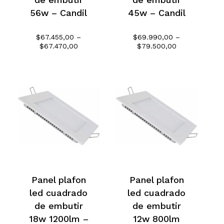
56w – Candil
45w – Candil
$
67.455,00
–
$
69.990,00
–
Rango
Rango
$
67.470,00
$
79.500,00
de
de
precios:
precios:
desde
desde
$67.455,00
$69.990,00
hasta
hasta
$67.470,00
$79.500,00
Panel plafon
Panel plafon
led cuadrado
led cuadrado
de embutir
de embutir
18w 1200lm –
12w 800lm