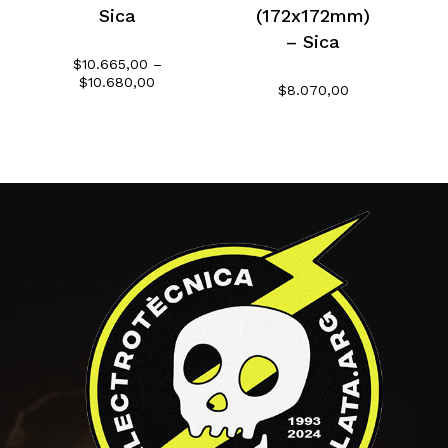
Sica
(172x172mm)
– Sica
$
10.665,00
–
Rango
$
10.680,00
$
8.070,00
de
precios:
desde
$10.665,00
hasta
$10.680,00