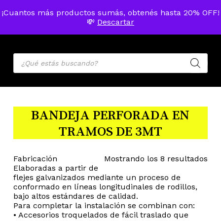
Skip
Menu
¡Cuantos más productos sumás, obtenés hasta 20% OFF!
to
MENU
💸
Descartar
ACCOU
main
Cart
Close
Cart
content
Products
search
BANDEJA PERFORADA EN
TRAMOS DE 3MT
Or
Fabricación
Mostrando los 8 resultados
Elaboradas a partir de
flejes galvanizados mediante un proceso de
por
conformado en líneas longitudinales de rodillos,
bajo altos estándares de calidad.
pop
Para completar la instalación se combinan con:
• Accesorios troquelados de fácil traslado que