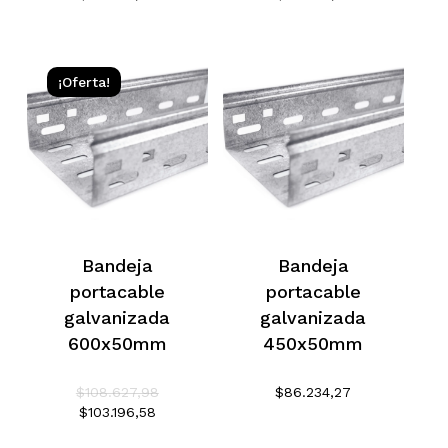
¡Oferta!
Bandeja
Bandeja
portacable
portacable
galvanizada
galvanizada
600x50mm
450x50mm
El
$
108.627,98
$
86.234,27
precio
El
$
103.196,58
original
precio
era:
actual