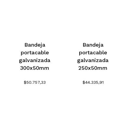
$108.627,98.
es:
No hay productos en el
$103.196,58.
carrito.
Go To Shop
Bandeja
Bandeja
portacable
portacable
galvanizada
galvanizada
300x50mm
250x50mm
$
50.757,33
$
44.335,91