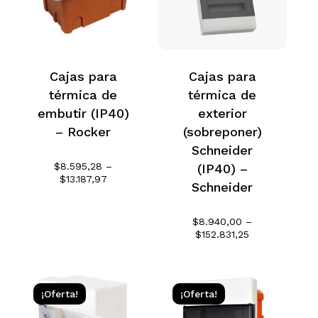
Cajas para
Cajas para
térmica de
térmica de
embutir (IP40)
exterior
– Rocker
(sobreponer)
Schneider
$
8.595,28
–
(IP40) –
Rango
$
13.187,97
Schneider
de
precios:
desde
$
8.940,00
–
$8.595,28
Rango
$
152.831,25
hasta
de
$13.187,97
precios:
desde
$8.940,00
¡Oferta!
¡Oferta!
hasta
$152.831,25