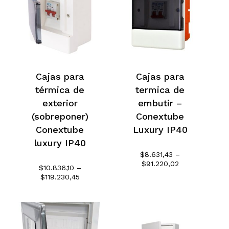
Cajas para
Cajas para
térmica de
termica de
exterior
embutir –
(sobreponer)
Conextube
Conextube
Luxury IP40
luxury IP40
$
8.631,43
–
Rango
$
91.220,02
$
10.836,10
–
de
Rango
$
119.230,45
precios:
No hay productos en el
de
desde
precios:
$8.631,43
carrito.
desde
hasta
$10.836,10
$91.220,02
hasta