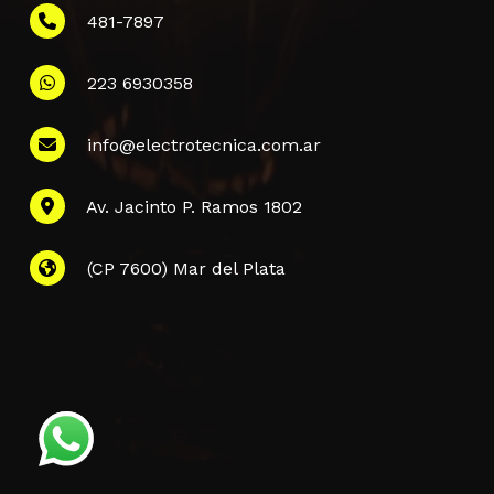
481-7897
223 6930358
Información
info@electrotecnica.com.ar
QUIENES SOMOS
Av. Jacinto P. Ramos 1802
POLÍTICA DE PRIVACIDAD
POLÍTICA DE ENVÍOS
PREGUNTAS FRECUENTES
(CP 7600) Mar del Plata
CONTACTANOS
Subtotal:
$
0,00
Finalizar La
Ver Carrito
Compra