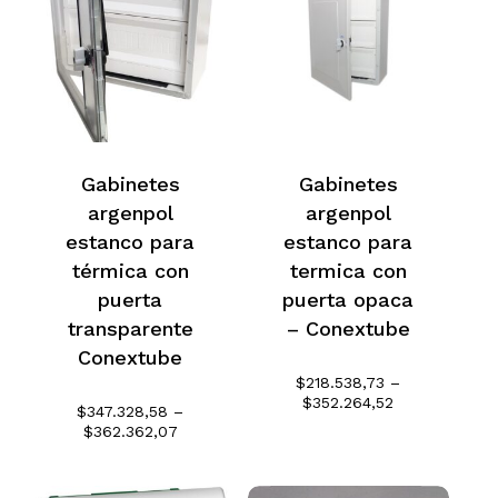
$119.230,45
Go To Shop
Gabinetes
Gabinetes
argenpol
argenpol
estanco para
estanco para
térmica con
termica con
puerta
puerta opaca
transparente
– Conextube
Conextube
$
218.538,73
–
Rango
$
352.264,52
$
347.328,58
–
de
Rango
$
362.362,07
precios:
de
desde
precios:
$218.538,73
desde