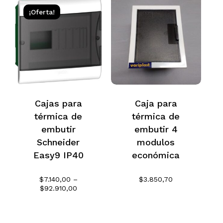
hasta
$347.328,58
$352.264,52
¡Oferta!
hasta
$362.362,07
Cajas para
Caja para
térmica de
térmica de
embutir
embutir 4
Schneider
modulos
Easy9 IP40
económica
$
7.140,00
–
$
3.850,70
Rango
$
92.910,00
de
precios:
desde