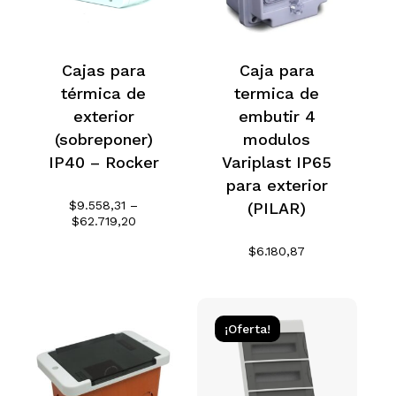
Cajas para
Caja para
térmica de
termica de
exterior
embutir 4
(sobreponer)
modulos
IP40 – Rocker
Variplast IP65
para exterior
$
9.558,31
–
(PILAR)
Rango
$
62.719,20
de
$
6.180,87
precios:
desde
$9.558,31
hasta
$62.719,20
¡Oferta!