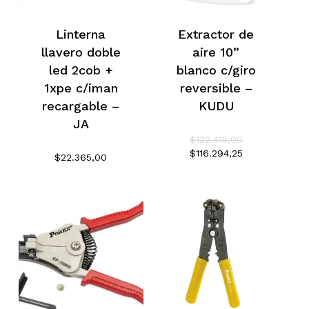
Linterna
Extractor de
llavero doble
aire 10”
led 2cob +
blanco c/giro
1xpe c/iman
reversible –
recargable –
KUDU
JA
El
$
122.415,00
precio
El
$
116.294,25
$
22.365,00
original
precio
era:
actual
$122.415,00.
es:
$116.294,25.