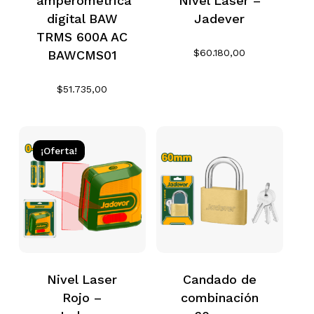
amperométrica
Nivel Laser –
digital BAW
Jadever
TRMS 600A AC
$
60.180,00
BAWCMS01
$
51.735,00
¡Oferta!
Nivel Laser
Candado de
Rojo –
combinación