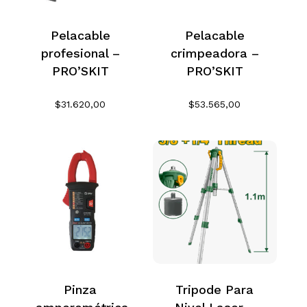
No hay productos en el
Pelacable
Pelacable
profesional –
crimpeadora –
carrito.
PRO’SKIT
PRO’SKIT
Go To Shop
$
31.620,00
$
53.565,00
Pinza
Tripode Para