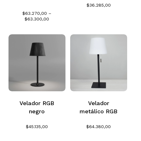
$
36.285,00
$
63.270,00
–
Rango
$
63.300,00
de
precios:
desde
$63.270,00
hasta
$63.300,00
Velador RGB
Velador
No hay productos en el
negro
metálico RGB
carrito.
$
45.135,00
$
64.380,00
Go To Shop