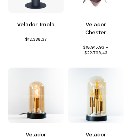
Velador Imola
Velador
Chester
$
12.338,37
$
18.915,93
–
Rango
$
22.798,43
de
precios:
desde
$18.915,93
hasta
$22.798,43
Velador
Velador