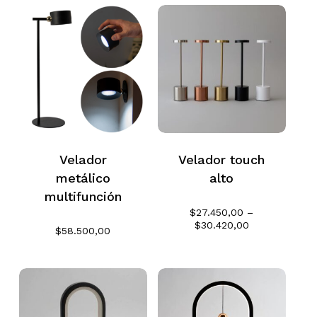
Velador
Velador touch
metálico
alto
multifunción
$
27.450,00
–
Rango
$
30.420,00
$
58.500,00
de
precios:
desde
$27.450,00
hasta
$30.420,00