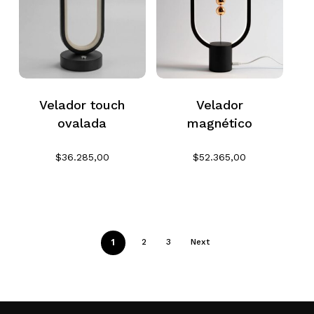
Velador touch
Velador
ovalada
magnético
$
36.285,00
$
52.365,00
1
2
3
Next