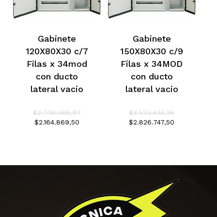
Gabinete
Gabinete
120X80X30 c/7
150X80X30 c/9
Filas x 34mod
Filas x 34MOD
con ducto
con ducto
lateral vacio
lateral vacio
El
El
$
2.706.086,87
$
3.533.434,38
precio
precio
El
El
$
2.164.869,50
$
2.826.747,50
original
original
precio
precio
era:
era:
actual
actual
No hay productos en el
$2.706.086,87.
$3.533.434,3
es:
es:
$2.164.869,50.
$2.826.747,5
carrito.
Go To Shop