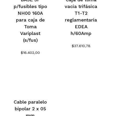
p/fusibles tipo
vacia trifásica
NH00 160A
T1-T2
para caja de
reglamentaria
Toma
EDEA
Variplast
h/60Amp
(s/fus)
$
37.610,78
$
16.402,00
Cable paralelo
bipolar 2 x 05
mm