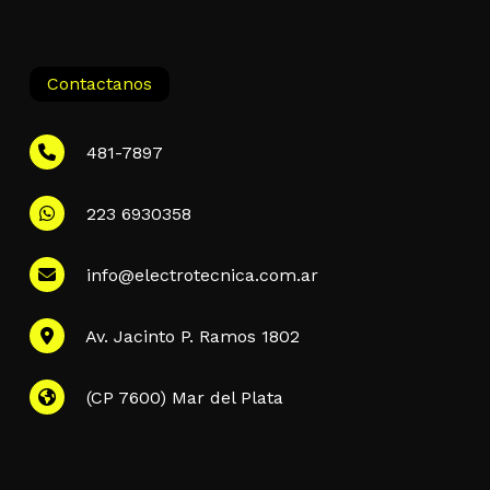
Contactanos
481-7897
223 6930358
Información
info@electrotecnica.com.ar
QUIENES SOMOS
Av. Jacinto P. Ramos 1802
POLÍTICA DE PRIVACIDAD
POLÍTICA DE ENVÍOS
PREGUNTAS FRECUENTES
(CP 7600) Mar del Plata
CONTACTANOS