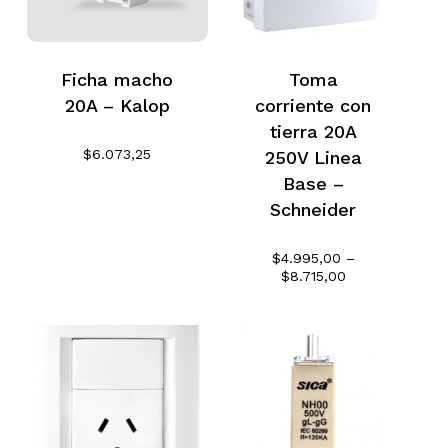
Ficha macho
Toma
20A – Kalop
corriente con
tierra 20A
$
6.073,25
250V Linea
Base –
Schneider
$
4.995,00
–
Rango
$
8.715,00
de
precios:
desde
$4.995,00
hasta
$8.715,00