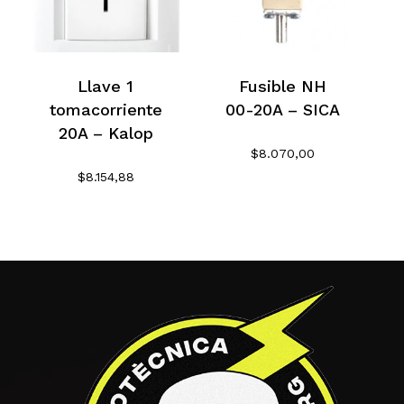
No hay productos en el
carrito.
Llave 1
Fusible NH
tomacorriente
00-20A – SICA
Go To Shop
20A – Kalop
$
8.070,00
$
8.154,88