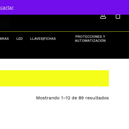
ACCOU
Menu
cartar
Close
Cart
PROTECCIONES Y
ARAS
LED
LLAVES|FICHAS
AUTOMATIZACIÓN
Ordenad
Mostrando 1–12 de 89 resultados
por
populari