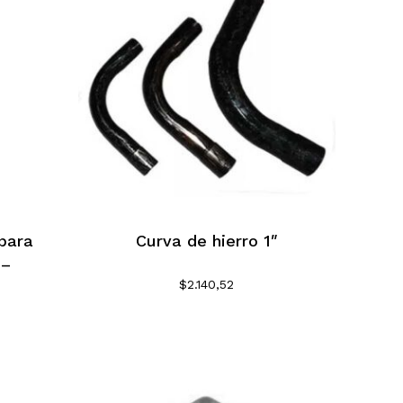
ay productos en el carrito.
 para
Curva de hierro 1″
Go To Shop
 –
$
2.140,52