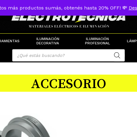
tos más productos sumás, obtenés hasta 20% OFF! 💸
Des
Cart
ILUMINACIÓN
ILUMINACIÓN
RAMIENTAS
LÁMP
DECORATIVA
PROFESIONAL
Products
search
ACCESORIO