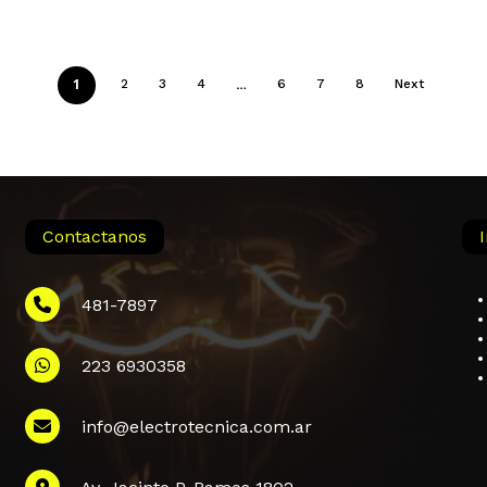
1
…
2
3
4
6
7
8
Next
Contactanos
481-7897
223 6930358
info@electrotecnica.com.ar
Subtotal: