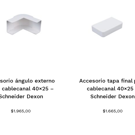
No h
sorio ángulo externo
Accesorio tapa final
 cablecanal 40×25 –
cablecanal 40×25
Schneider Dexon
Schneider Dexon
$
1.965,00
$
1.665,00