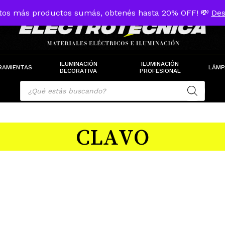
tos más productos sumás, obtenés hasta 20% OFF! 💸
Des
Cart
ILUMINACIÓN
ILUMINACIÓN
RAMIENTAS
LÁMP
DECORATIVA
PROFESIONAL
Products
search
CLAVO