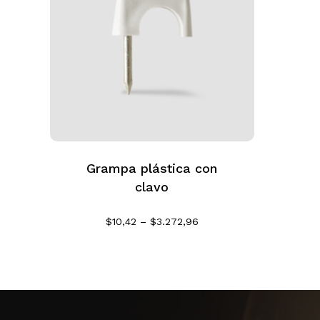
Grampa plástica con
clavo
Rango
$
10,42
–
$
3.272,96
de
precios:
desde
$10,42
hasta
$3.272,96