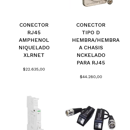
No hay productos en el
CONECTOR
CONECTOR
carrito.
RJ45
TIPO D
AMPHENOL
HEMBRA/HEMBRA
NIQUELADO
A CHASIS
Go To Shop
XLRNET
NCKELADO
PARA RJ45
$
22.635,00
$
44.280,00