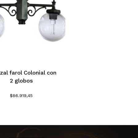
No h
al farol Colonial con
2 globos
$
86.919,45