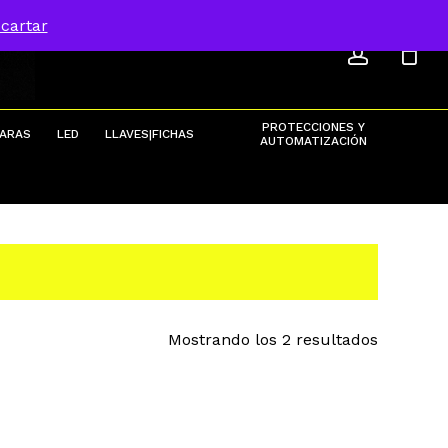
ACCOU
Menu
cartar
Close
Cart
PROTECCIONES Y
ARAS
LED
LLAVES|FICHAS
AUTOMATIZACIÓN
Ordenad
Mostrando los 2 resultados
por
populari