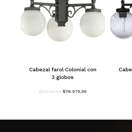
Cabezal farol Colonial con
Cabez
3 globos
El
El
$
123.136,80
$
116.979,96
precio
precio
original
actual
era:
es:
$123.136,80.
$116.979,96.