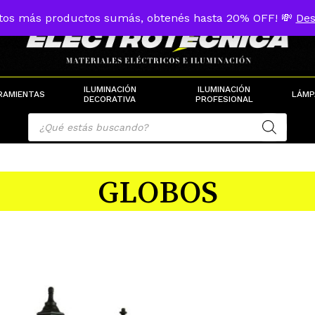
tos más productos sumás, obtenés hasta 20% OFF! 💸
Des
Cart
ILUMINACIÓN
ILUMINACIÓN
RAMIENTAS
LÁMP
DECORATIVA
PROFESIONAL
Products
search
GLOBOS