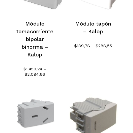
Módulo
Módulo tapón
tomacorriente
– Kalop
bipolar
Rango
$
189,78
–
$
288,55
binorma –
de
Kalop
precios:
desde
$189,78
$
1.450,24
–
hasta
Rango
$
2.084,66
$288,55
de
precios:
desde
$1.450,24
hasta
$2.084,66