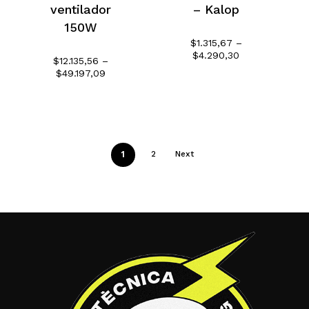
ventilador
– Kalop
150W
$
1.315,67
–
Rango
$
4.290,30
$
12.135,56
–
de
Rango
$
49.197,09
precios:
de
desde
precios:
$1.315,67
desde
hasta
$12.135,56
$4.290,30
hasta
$49.197,09
1
2
Next