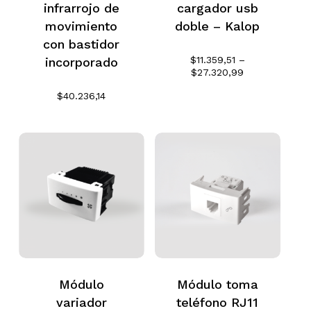
infrarrojo de
cargador usb
movimiento
doble – Kalop
con bastidor
$
11.359,51
–
incorporado
Rango
$
27.320,99
de
$
40.236,14
precios:
desde
$11.359,51
hasta
$27.320,99
Módulo
Módulo toma
variador
teléfono RJ11