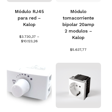
Módulo RJ45
Módulo
para red –
tomacorriente
Kalop
bipolar 20amp
2 modulos –
$
3.730,37
–
Kalop
Rango
$
10.123,26
de
$
5.637,77
precios:
desde
$3.730,37
hasta
$10.123,26