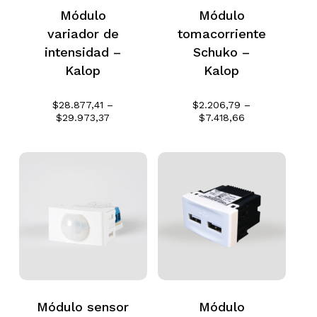
Módulo
Módulo
variador de
tomacorriente
No hay productos en el
intensidad –
Schuko –
carrito.
Kalop
Kalop
$
28.877,41
–
$
2.206,79
–
Go To Shop
Rango
Rango
$
29.973,37
$
7.418,66
de
de
precios:
precios:
desde
desde
$28.877,41
$2.206,79
hasta
hasta
$29.973,37
$7.418,66
Módulo sensor
Módulo