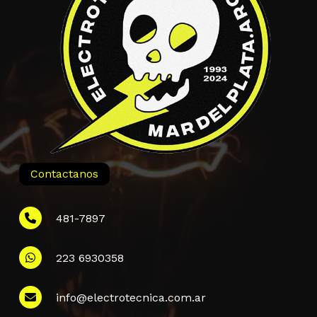
Contactanos
481-7897
223 6930358
Información
info@electrotecnica.com.ar