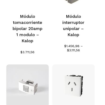
Módulo
Módulo
tomacorriente
interruptor
bipolar 20amp
unipolar –
1 modulo –
Kalop
Kalop
$
1.456,98
–
Rango
$
3.111,56
$
3.711,56
de
precios:
desde
$1.456,98
hasta
$3.111,56