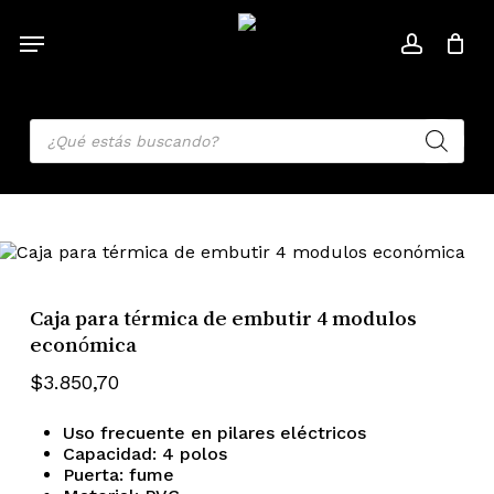
Skip
to
MENU
ACCOU
main
Cart
Close
Cart
content
Products
search
Caja para térmica de embutir 4 modulos
económica
$
3.850,70
Uso frecuente en pilares eléctricos
Capacidad: 4 polos
Puerta: fume