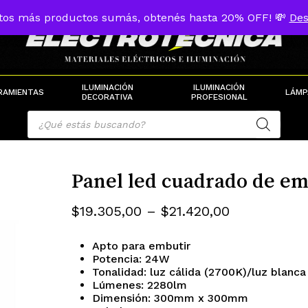
tos más productos sumás, obtenés hasta 20% OFF! 💸
Des
Cart
ILUMINACIÓN
ILUMINACIÓN
RAMIENTAS
LÁMP
DECORATIVA
PROFESIONAL
Products
search
Panel led cuadrado de em
Rango
$
19.305,00
–
$
21.420,00
de
Apto para embutir
precios:
Potencia: 24W
desde
Tonalidad: luz cálida (2700K)/luz blanc
Lúmenes: 2280lm
$19.305,00
Dimensión: 300mm x 300mm