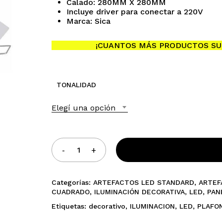
Calado: 280MM X 280MM
hasta
Incluye driver para conectar a 220V
$21.420,00
Marca: Sica
¡CUANTOS MÁS PRODUCTOS SU
No h
TONALIDAD
Elegí una opción
Categorías:
ARTEFACTOS LED STANDARD
,
ARTEF
CUADRADO
,
ILUMINACIÓN DECORATIVA
,
LED
,
PAN
Etiquetas:
decorativo
,
ILUMINACION
,
LED
,
PLAFO