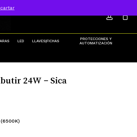
ACCOU
Menu
cartar
Close
Cart
PROTECCIONES Y
ARAS
LED
LLAVES|FICHAS
AUTOMATIZACIÓN
butir 24W – Sica
a (6500K)