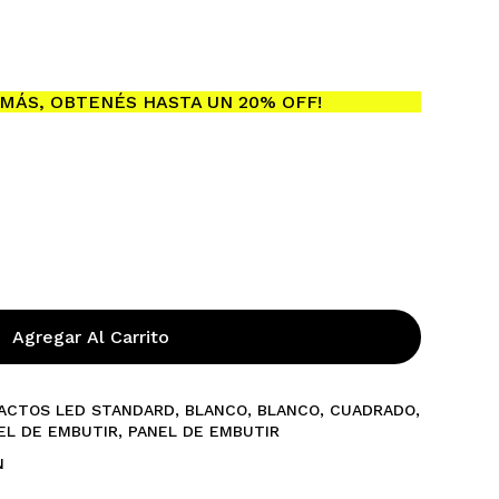
MÁS, OBTENÉS HASTA UN 20% OFF!
ay productos en el carrito.
Go To Shop
Agregar Al Carrito
ACTOS LED STANDARD
,
BLANCO
,
BLANCO
,
CUADRADO
,
EL DE EMBUTIR
,
PANEL DE EMBUTIR
N