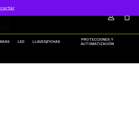
ACCOU
Menu
cartar
Close
Cart
PROTECCIONES Y
ARAS
LED
LLAVES|FICHAS
AUTOMATIZACIÓN