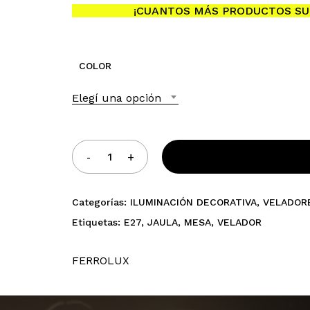
¡CUANTOS MÁS PRODUCTOS SU
COLOR
No h
Elegí una opción
Categorías:
ILUMINACIÓN DECORATIVA
,
VELADOR
Etiquetas:
E27
,
JAULA
,
MESA
,
VELADOR
FERROLUX