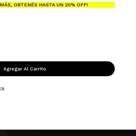
MÁS, OBTENÉS HASTA UN 20% OFF!
ay productos en el carrito.
Go To Shop
Agregar Al Carrito
ES