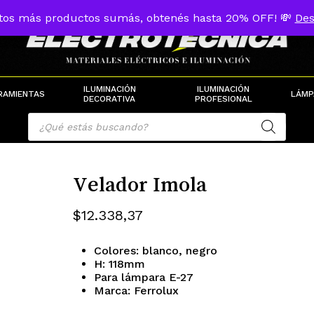
tos más productos sumás, obtenés hasta 20% OFF! 💸
Des
Cart
ILUMINACIÓN
ILUMINACIÓN
RAMIENTAS
LÁMP
DECORATIVA
PROFESIONAL
Products
search
Velador Imola
$
12.338,37
Colores: blanco, negro
H: 118mm
Para lámpara E-27
Marca: Ferrolux