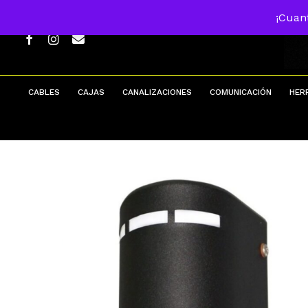
Skip
¡Cuan
to
main
FACEBOOK
INSTAGRAM
EMAIL
content
CABLES
CAJAS
CANALIZACIONES
COMUNICACIÓN
HER