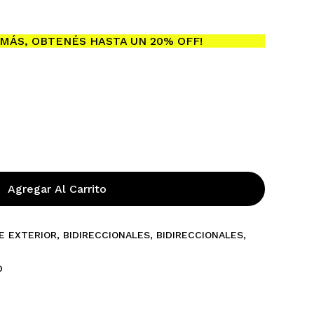
MÁS, OBTENÉS HASTA UN 20% OFF!
ay productos en el carrito.
Go To Shop
Agregar Al Carrito
E EXTERIOR
,
BIDIRECCIONALES
,
BIDIRECCIONALES
,
D