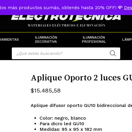
tos más productos sumás, obtenés hasta 20% OFF! 💸
Des
Cart
ILUMINACIÓN
ILUMINACIÓN
RAMIENTAS
LÁMP
DECORATIVA
PROFESIONAL
Products
search
Aplique Oporto 2 luces G
$
15.485,58
Aplique difusor oporto GU10 bidireccional d
Color: negro, blanco
Para dicro led GU10
Medidas: 95 x 95 x 182 mm