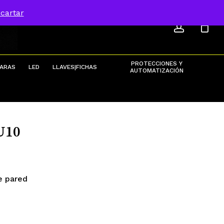
ACCOU
Menu
cartar
Close
Cart
PROTECCIONES Y
ARAS
LED
LLAVES|FICHAS
AUTOMATIZACIÓN
U10
e pared