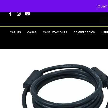
Skip
¡Cuan
to
main
FACEBOOK
INSTAGRAM
EMAIL
content
CABLES
CAJAS
CANALIZACIONES
COMUNICACIÓN
HER