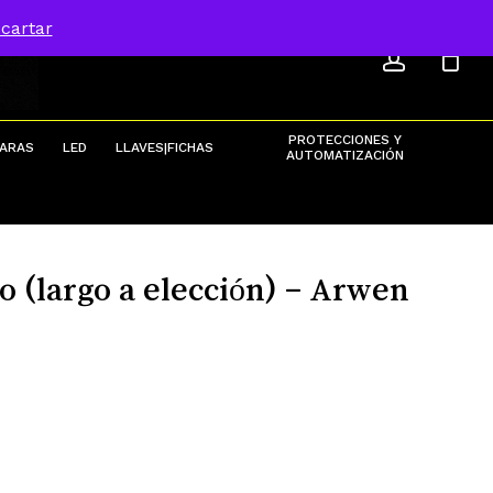
ACCOU
Menu
cartar
Close
Cart
PROTECCIONES Y
ARAS
LED
LLAVES|FICHAS
AUTOMATIZACIÓN
(largo a elección) – Arwen