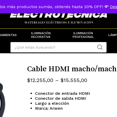
tos más productos sumás, obtenés hasta 20% OFF! 💸
Des
Cart
ILUMINACIÓN
ILUMINACIÓN
RAMIENTAS
LÁMP
DECORATIVA
PROFESIONAL
Products
search
Cable HDMI macho/macho 
Rango
$
12.255,00
–
$
15.555,00
de
Conector de entrada HDMI
precios:
Conector de salida HDMI
desde
Largo a elección
Marca: Arwen
$12.255,00