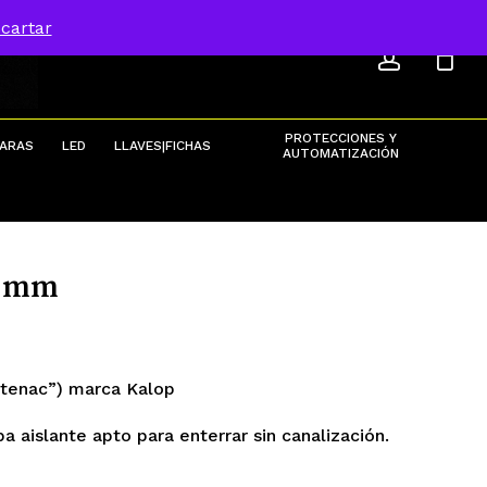
ACCOU
Menu
cartar
Close
Cart
PROTECCIONES Y
ARAS
LED
LLAVES|FICHAS
AUTOMATIZACIÓN
5 mm
intenac”) marca Kalop
aislante apto para enterrar sin canalización.