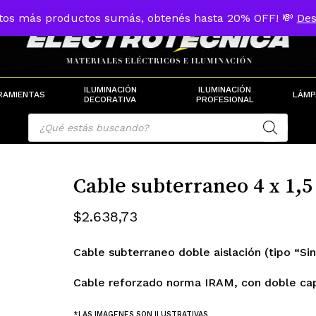
tos más productos sumás, obtenés hasta 20% OFF! 💸
Des
Cart
ILUMINACIÓN
ILUMINACIÓN
RAMIENTAS
LÁMP
DECORATIVA
PROFESIONAL
Products
search
Cable subterraneo 4 x 1,
$
2.638,73
Cable subterraneo doble aislación (tipo “S
Cable reforzado norma IRAM, con doble capa 
*LAS IMAGENES SON ILUSTRATIVAS