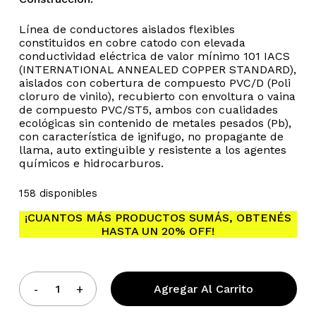
Línea de conductores aislados flexibles
constituidos en cobre catodo con elevada
conductividad eléctrica de valor mínimo 101 IACS
(INTERNATIONAL ANNEALED COPPER STANDARD),
aislados con cobertura de compuesto PVC/D (Poli
cloruro de vinilo), recubierto con envoltura o vaina
de compuesto PVC/ST5, ambos con cualidades
ecológicas sin contenido de metales pesados (Pb),
con característica de ignifugo, no propagante de
No hay productos en el
llama, auto extinguible y resistente a los agentes
químicos e hidrocarburos.
carrito.
158 disponibles
Go To Shop
¡CUANTOS MÁS PRODUCTOS SUMÁS, OBTENÉS
HASTA UN 20% OFF!
Agregar Al Carrito