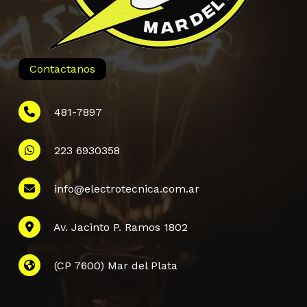
Contactanos
481-7897
223 6930358
Información
info@electrotecnica.com.ar
QUIENES SOMOS
Av. Jacinto P. Ramos 1802
POLÍTICA DE PRIVACIDAD
POLÍTICA DE ENVÍOS
PREGUNTAS FRECUENTES
(CP 7600) Mar del Plata
CONTACTANOS