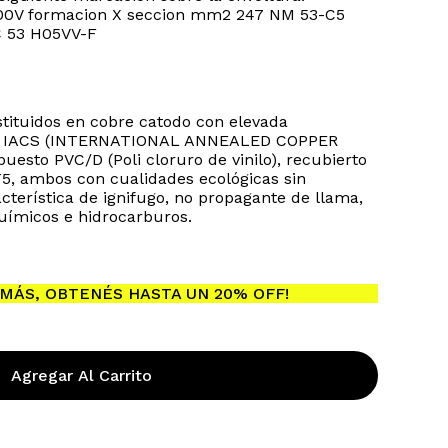
0V formacion X seccion mm2 247 NM 53-C5
C 53 H05VV-F
stituidos en cobre catodo con elevada
 101 IACS (INTERNATIONAL ANNEALED COPPER
sto PVC/D (Poli cloruro de vinilo), recubierto
5, ambos con cualidades ecológicas sin
ay productos en el carrito.
cterística de ignifugo, no propagante de llama,
químicos e hidrocarburos.
Go To Shop
MÁS, OBTENÉS HASTA UN 20% OFF!
Agregar Al Carrito