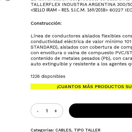
TALLERFLEX INDUSTRIA ARGENTINA 300/50
<
> 60227 IE
SELLO IRAM – RES. S.I.C.M. 169/2018
Construcción:
Línea de conductores aislados flexibles con
conductividad eléctrica de valor mínimo
STANDARD), aislados con cobertura de compue
con envoltura o vaina de compuesto PVC/ST
No h
contenido de metales pesados (Pb), con cara
auto extinguible y resistente a los agentes 
1226 disponibles
¡CUANTOS MÁS PRODUCTOS SU
Categorías:
CABLES
,
TIPO TALLER