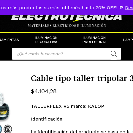
tos más productos sumás, obtenés hasta 20% OFF! 💸
Des
Cart
ILUMINACIÓN
ILUMINACIÓN
RAMIENTAS
LÁMP
DECORATIVA
PROFESIONAL
Products
search
Cable tipo taller tripola
$
4.104,28
TALLERFLEX R5 marca: KALOP
Identificación:
La identificación del producto se basa en la