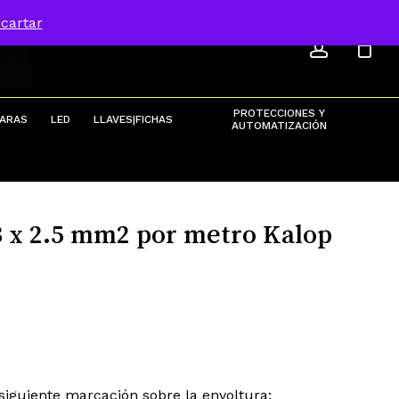
ACCOU
Menu
cartar
Close
Cart
PROTECCIONES Y
ARAS
LED
LLAVES|FICHAS
AUTOMATIZACIÓN
r 3 x 2.5 mm2 por metro Kalop
 siguiente marcación sobre la envoltura: