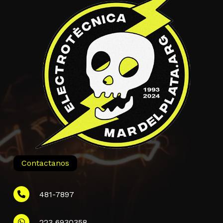
Contactanos
481-7897
223 6930358