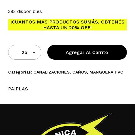
383 disponibles
No hay productos en el
¡CUANTOS MÁS PRODUCTOS SUMÁS, OBTENÉS
HASTA UN 20% OFF!
carrito.
Agregar Al Carrito
Go To Shop
Categorías:
CANALIZACIONES
,
CAÑOS
,
MANGUERA PVC
PAIPLAS