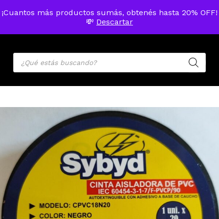
Skip
Menu
¡Cuantos más productos sumás, obtenés hasta 20% OFF!
to
MENU
💸
Descartar
ACCOU
main
Cart
Close
Cart
content
Products
search