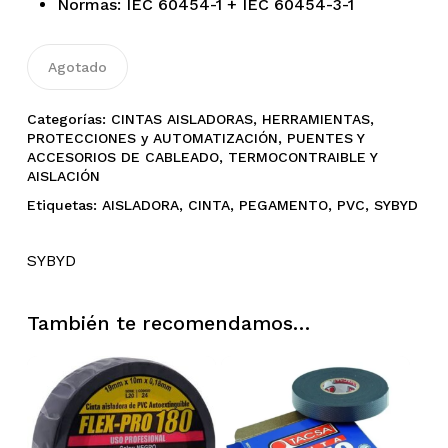
Normas: IEC 60454-1 + IEC 60454-3-1
Agotado
Categorías:
CINTAS AISLADORAS
,
HERRAMIENTAS
,
PROTECCIONES y AUTOMATIZACIÓN
,
PUENTES Y
ACCESORIOS DE CABLEADO
,
TERMOCONTRAIBLE Y
AISLACIÓN
Etiquetas:
AISLADORA
,
CINTA
,
PEGAMENTO
,
PVC
,
SYBYD
SYBYD
No hay productos en el
También te recomendamos…
carrito.
Go To Shop