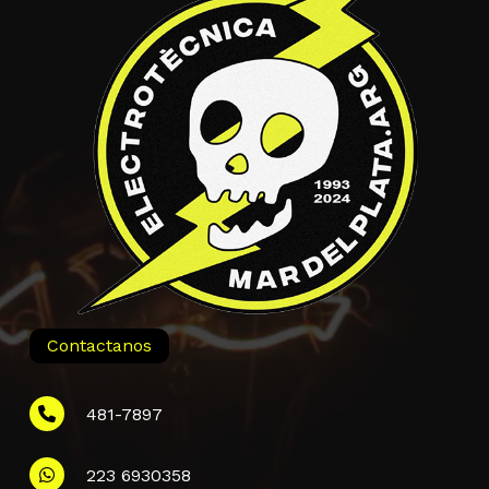
Contactanos
481-7897
223 6930358