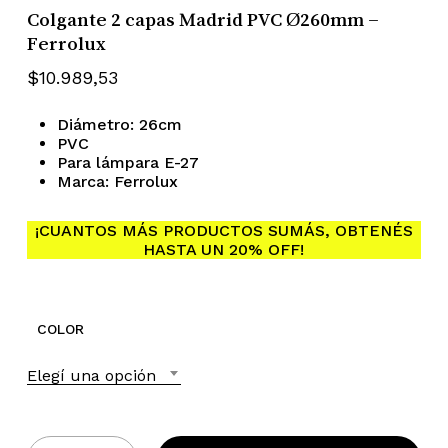
Colgante 2 capas Madrid PVC Ø260mm –
Ferrolux
$
10.989,53
Diámetro: 26cm
PVC
Para lámpara E-27
Marca: Ferrolux
¡CUANTOS MÁS PRODUCTOS SUMÁS, OBTENÉS
No hay productos en el
HASTA UN 20% OFF!
carrito.
COLOR
Go To Shop
Elegí una opción