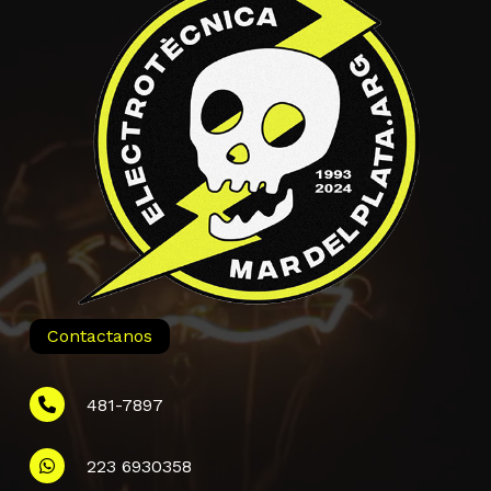
Contactanos
481-7897
223 6930358