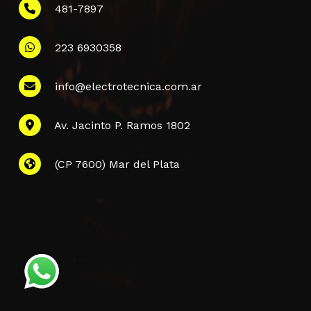
481-7897
223 6930358
Información
info@electrotecnica.com.ar
QUIENES SOMOS
Av. Jacinto P. Ramos 1802
POLÍTICA DE PRIVACIDAD
POLÍTICA DE ENVÍOS
PREGUNTAS FRECUENTES
(CP 7600) Mar del Plata
CONTACTANOS
Subtotal:
$
0,00
Finalizar La
Ver Carrito
Compra