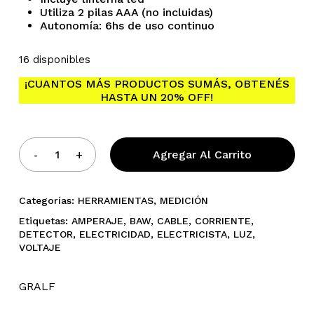
Utiliza 2 pilas AAA (no incluidas)
Autonomía: 6hs de uso continuo
16 disponibles
¡CUANTOS MÁS PRODUCTOS SUMÁS, OBTENÉS
No hay productos en el
HASTA UN 20% OFF!
carrito.
Agregar Al Carrito
Go To Shop
Categorías:
HERRAMIENTAS
,
MEDICIÓN
Etiquetas:
AMPERAJE
,
BAW
,
CABLE
,
CORRIENTE
,
DETECTOR
,
ELECTRICIDAD
,
ELECTRICISTA
,
LUZ
,
VOLTAJE
GRALF