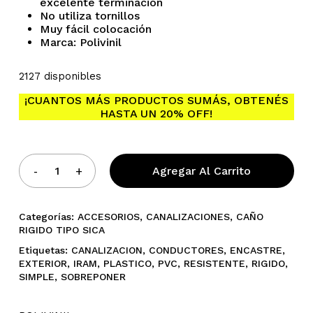
excelente terminación
No utiliza tornillos
Muy fácil colocación
Marca: Polivinil
2127 disponibles
¡CUANTOS MÁS PRODUCTOS SUMÁS, OBTENÉS
No hay productos en el
HASTA UN 20% OFF!
carrito.
Agregar Al Carrito
Go To Shop
Categorías:
ACCESORIOS
,
CANALIZACIONES
,
CAÑO
RIGIDO TIPO SICA
Etiquetas:
CANALIZACION
,
CONDUCTORES
,
ENCASTRE
,
EXTERIOR
,
IRAM
,
PLASTICO
,
PVC
,
RESISTENTE
,
RIGIDO
,
SIMPLE
,
SOBREPONER