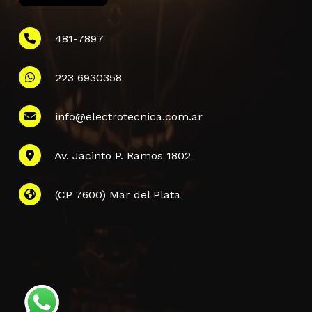
481-7897
223 6930358
Información
info@electrotecnica.com.ar
QUIENES SOMOS
Av. Jacinto P. Ramos 1802
POLÍTICA DE PRIVACIDAD
POLÍTICA DE ENVÍOS
PREGUNTAS FRECUENTES
(CP 7600) Mar del Plata
CONTACTANOS
Subtotal:
$
0,00
Finalizar La
Ver Carrito
Compra