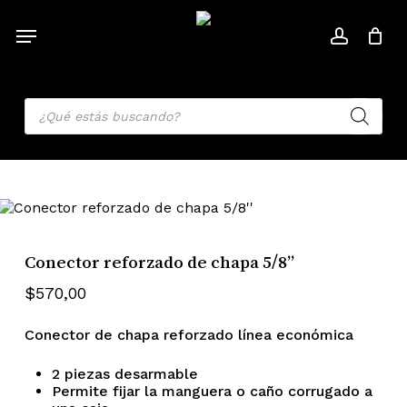
Skip
to
MENU
ACCOU
main
Cart
Close
Cart
content
Products
search
Conector reforzado de chapa 5/8”
$
570,00
Conector de chapa reforzado línea económica
2 piezas desarmable
Permite fijar la manguera o caño corrugado a