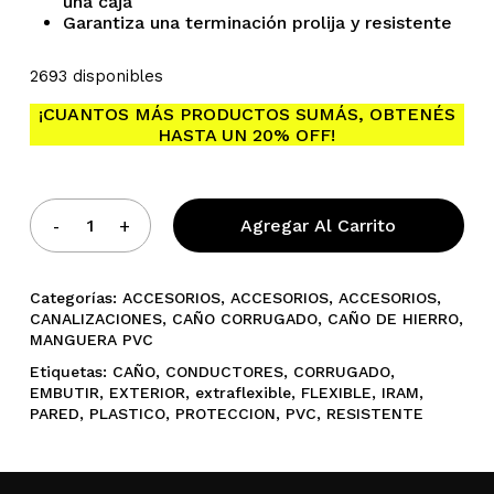
una caja
Garantiza una terminación prolija y resistente
2693 disponibles
¡CUANTOS MÁS PRODUCTOS SUMÁS, OBTENÉS
HASTA UN 20% OFF!
Agregar Al Carrito
Categorías:
ACCESORIOS
,
ACCESORIOS
,
ACCESORIOS
,
CANALIZACIONES
,
CAÑO CORRUGADO
,
CAÑO DE HIERRO
,
MANGUERA PVC
Etiquetas:
CAÑO
,
CONDUCTORES
,
CORRUGADO
,
EMBUTIR
,
EXTERIOR
,
extraflexible
,
FLEXIBLE
,
IRAM
,
PARED
,
PLASTICO
,
PROTECCION
,
PVC
,
RESISTENTE