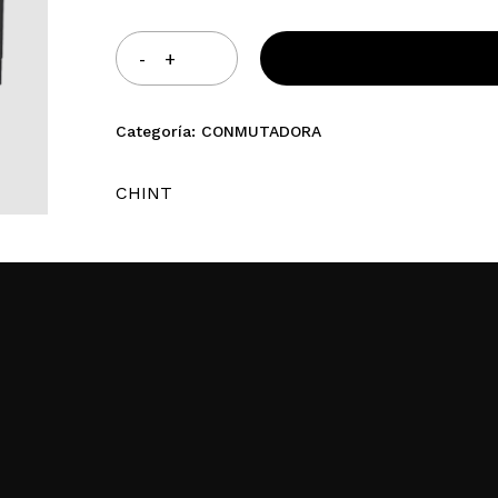
$5.795.250,00.
$4.636.200,
481-7897
223 6930358
Categoría:
CONMUTADORA
info@electrotecnica.com.ar
CHINT
Av. Jacinto P. Ramos 1802
(CP 7600) Mar del Plata