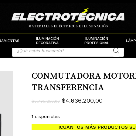
Cart
ILUMINACIÓN
ILUMINACIÓN
RAMIENTAS
LÁMP
DECORATIVA
PROFESIONAL
Products
search
CONMUTADORA MOTORI
TRANSFERENCIA
El
El
$
4.636.200,00
$
5.795.250,00
precio
precio
1 disponibles
original
actual
Contactanos
era:
es:
¡CUANTOS MÁS PRODUCTOS SU