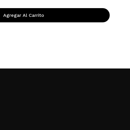
00.
Agregar Al Carrito
Información
QUIENES SOMOS
POLÍTICA DE PRIVACIDAD
POLÍTICA DE ENVÍOS
PREGUNTAS FRECUENTES
CONTACTANOS