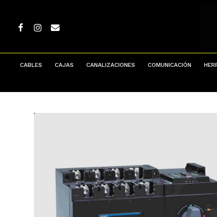
Skip
to
main
FACEBOOK
INSTAGRAM
EMAIL
content
CABLES
CAJAS
CANALIZACIONES
COMUNICACIÓN
HER