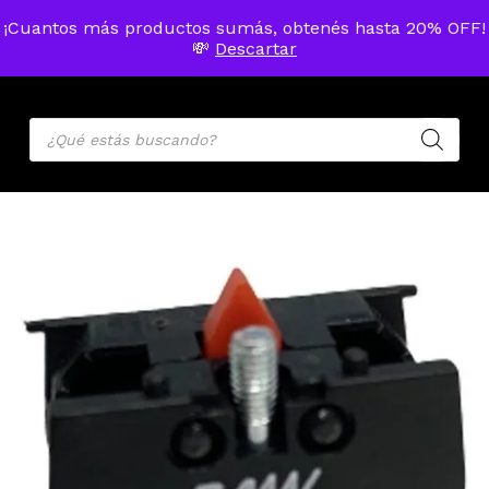
Skip
Menu
¡Cuantos más productos sumás, obtenés hasta 20% OFF!
to
MENU
💸
Descartar
ACCOU
main
Cart
Close
Cart
content
Products
search