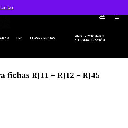
ACCOU
Menu
cartar
Close
Cart
PROTECCIONES Y
ARAS
LED
LLAVES|FICHAS
AUTOMATIZACIÓN
 fichas RJ11 – RJ12 – RJ45