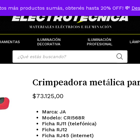
tos más productos sumás, obtenés hasta 20% OFF! 💸
Des
Cart
ILUMINACIÓN
ILUMINACIÓN
RAMIENTAS
LÁMP
DECORATIVA
PROFESIONAL
Products
search
Crimpeadora metálica para
$
73.125,00
Marca: JA
Modelo: CRI568R
Ficha RJ11 (telefónica)
Ficha RJ12
Ficha RJ45 (internet)