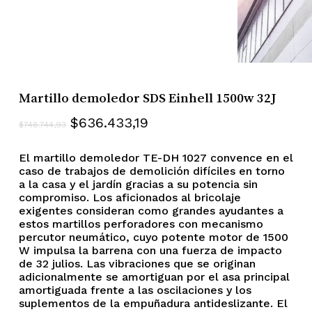
Martillo demoledor SDS Einhell 1500w 32J
El
El
$
636.433,19
$
748.744,93
precio
precio
El martillo demoledor TE-DH 1027 convence en el
original
actual
caso de trabajos de demolición difíciles en torno
era:
es:
a la casa y el jardín gracias a su potencia sin
$748.744,93.
$636.433,19.
compromiso. Los aficionados al bricolaje
exigentes consideran como grandes ayudantes a
estos martillos perforadores con mecanismo
percutor neumático, cuyo potente motor de 1500
W impulsa la barrena con una fuerza de impacto
de 32 julios. Las vibraciones que se originan
adicionalmente se amortiguan por el asa principal
amortiguada frente a las oscilaciones y los
suplementos de la empuñadura antideslizante. El