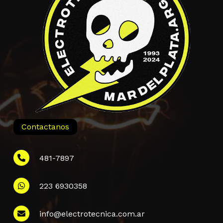
Contactanos
481-7897
223 6930358
Información
info@electrotecnica.com.ar