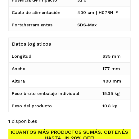
Cable de alimentación
400 cm | H07RN-F
No hay productos en el
Portaherramientas
SDS-Max
carrito.
Datos logisticos
Go To Shop
Longitud
635 mm
Ancho
177 mm
Altura
400 mm
Peso bruto embalaje individual
15.35 kg
Peso del producto
10.8 kg
1 disponibles
¡CUANTOS MÁS PRODUCTOS SUMÁS, OBTENÉS
HASTA UN 20% OFF!