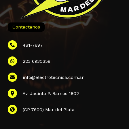
Contactanos
481-7897
223 6930358
Información
info@electrotecnica.com.ar
QUIENES SOMOS
Av. Jacinto P. Ramos 1802
POLÍTICA DE PRIVACIDAD
POLÍTICA DE ENVÍOS
PREGUNTAS FRECUENTES
(CP 7600) Mar del Plata
CONTACTANOS