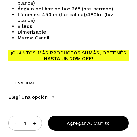
blanca)
Ángulo del haz de luz: 36
°
(haz cerrado)
Lúmenes: 450lm (luz cálida)/480lm (luz
blanca)
8 leds
Dimerizable
Marca: Candil
¡CUANTOS MÁS PRODUCTOS SUMÁS, OBTENÉS
HASTA UN 20% OFF!
No hay productos en el
carrito.
TONALIDAD
Go To Shop
Elegí una opción
Agregar Al Carrito