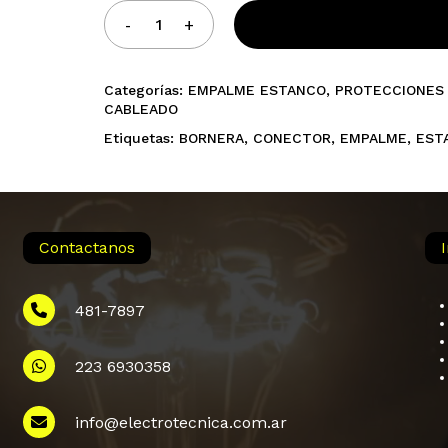
Categorías:
EMPALME ESTANCO
,
PROTECCIONES 
CABLEADO
Etiquetas:
BORNERA
,
CONECTOR
,
EMPALME
,
EST
Contactanos
481-7897
223 6930358
info@electrotecnica.com.ar