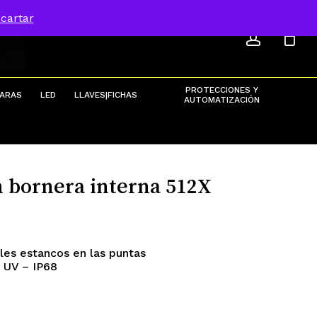
ACCOU
Menu
cartar
Close
Cart
PROTECCIONES Y
ARAS
LED
LLAVES|FICHAS
AUTOMATIZACIÓN
 bornera interna 512X
bles estancos en las puntas
s UV – IP68