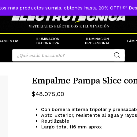
tos más productos sumás, obtenés hasta 20% OFF! 💸
Des
Cart
ILUMINACIÓN
ILUMINACIÓN
RAMIENTAS
LÁMP
DECORATIVA
PROFESIONAL
Products
search
Empalme Pampa Slice con
$
48.075,00
Con bornera interna tripolar y prensaca
Apto Exterior, resistente al agua y rayo
Reutilizable
Largo total 116 mm aprox