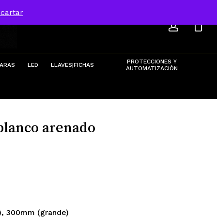
ACCOU
Menu
cartar
Close
Cart
PROTECCIONES Y
ARAS
LED
LLAVES|FICHAS
AUTOMATIZACIÓN
 blanco arenado
, 300mm (grande)