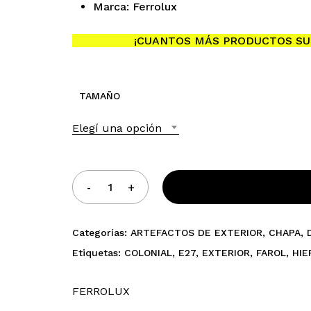
hasta
Marca: Ferrolux
$34.482,10
¡CUANTOS MÁS PRODUCTOS SU
TAMAÑO
Elegí una opción
Categorías:
ARTEFACTOS DE EXTERIOR
,
CHAPA
,
Etiquetas:
COLONIAL
,
E27
,
EXTERIOR
,
FAROL
,
HIE
FERROLUX