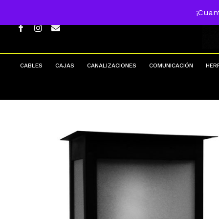
Skip
¡Cuan
to
main
FACEBOOK
INSTAGRAM
EMAIL
content
CABLES
CAJAS
CANALIZACIONES
COMUNICACIÓN
HER