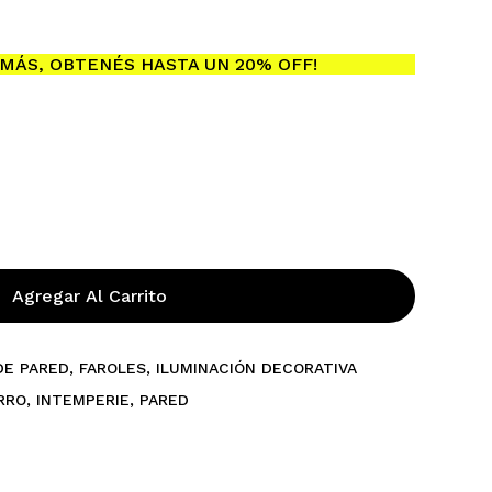
MÁS, OBTENÉS HASTA UN 20% OFF!
Agregar Al Carrito
DE PARED
,
FAROLES
,
ILUMINACIÓN DECORATIVA
RRO
,
INTEMPERIE
,
PARED