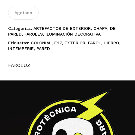
No hay productos en el
Agotado
carrito.
Categorías:
ARTEFACTOS DE EXTERIOR
,
CHAPA
,
DE
PARED
,
FAROLES
,
ILUMINACIÓN DECORATIVA
Go To Shop
Etiquetas:
COLONIAL
,
E27
,
EXTERIOR
,
FAROL
,
HIERRO
,
INTEMPERIE
,
PARED
FAROLUZ