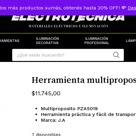
tos más productos sumás, obtenés hasta 20% OFF! 💸
Des
Cart
ILUMINACIÓN
ILUMINACIÓN
RAMIENTAS
LÁMP
DECORATIVA
PROFESIONAL
Products
search
Herramienta multipropos
$
11.745,00
Multiproposito PZA5019
Herramienta práctica y fácil de transpor
Marca: J.A
7 disponibles