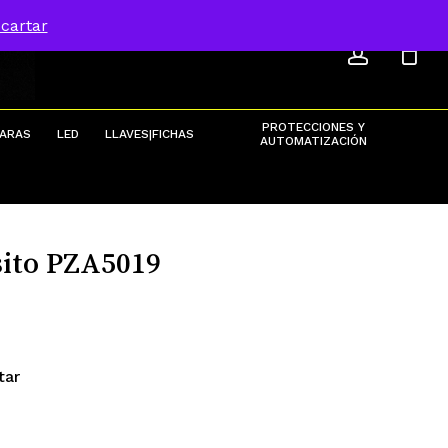
ACCOU
Menu
cartar
Close
Cart
PROTECCIONES Y
ARAS
LED
LLAVES|FICHAS
AUTOMATIZACIÓN
ito PZA5019
tar