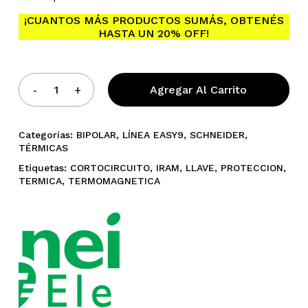
¡CUANTOS MÁS PRODUCTOS SUMÁS, OBTENÉS
HASTA UN 20% OFF!
Agregar Al Carrito
No hay productos en el
carrito.
Categorías:
BIPOLAR
,
LÍNEA EASY9
,
SCHNEIDER
,
TÉRMICAS
Etiquetas:
CORTOCIRCUITO
,
IRAM
,
LLAVE
,
PROTECCION
,
Go To Shop
TERMICA
,
TERMOMAGNETICA