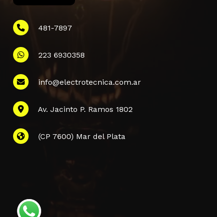
481-7897
223 6930358
Información
info@electrotecnica.com.ar
QUIENES SOMOS
Av. Jacinto P. Ramos 1802
POLÍTICA DE PRIVACIDAD
POLÍTICA DE ENVÍOS
PREGUNTAS FRECUENTES
(CP 7600) Mar del Plata
CONTACTANOS
Subtotal:
$
0,00
Finalizar La
Ver Carrito
Compra