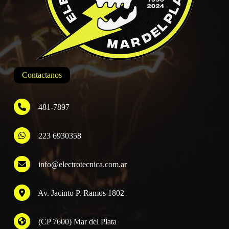
Contactanos
481-7897
223 6930358
Información
info@electrotecnica.com.ar
QUIENES SOMOS
Av. Jacinto P. Ramos 1802
POLÍTICA DE PRIVACIDAD
POLÍTICA DE ENVÍOS
PREGUNTAS FRECUENTES
(CP 7600) Mar del Plata
CONTACTANOS