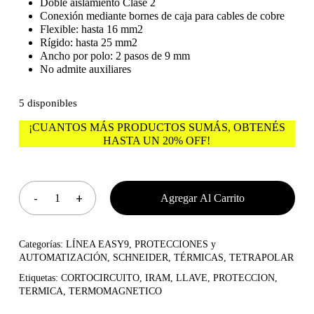
Doble aislamiento Clase 2
Conexión mediante bornes de caja para cables de cobre
Flexible: hasta 16 mm2
Rígido: hasta 25 mm2
Ancho por polo: 2 pasos de 9 mm
No admite auxiliares
5 disponibles
¡CUANTOS MÁS PRODUCTOS SUMÁS, OBTENÉS
HASTA UN 20% OFF!
No hay productos en el
carrito.
Agregar Al Carrito
Go To Shop
Categorías:
LÍNEA EASY9
,
PROTECCIONES y
AUTOMATIZACIÓN
,
SCHNEIDER
,
TÉRMICAS
,
TETRAPOLAR
Etiquetas:
CORTOCIRCUITO
,
IRAM
,
LLAVE
,
PROTECCION
,
TERMICA
,
TERMOMAGNETICO