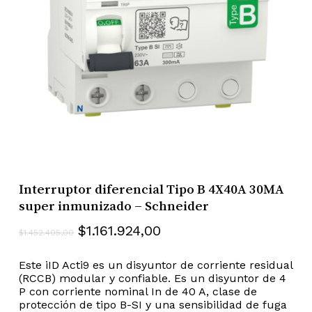
Interruptor diferencial Tipo B 4X40A 30MA
super inmunizado – Schneider
El
El
$
1.161.924,00
$
1.452.405,00
precio
precio
Este iID Acti9 es un disyuntor de corriente residual
original
actual
(RCCB) modular y confiable. Es un disyuntor de 4
era:
es:
P con corriente nominal In de 40 A, clase de
$1.452.405,00.
$1.161.924,00.
protección de tipo B-SI y una sensibilidad de fuga