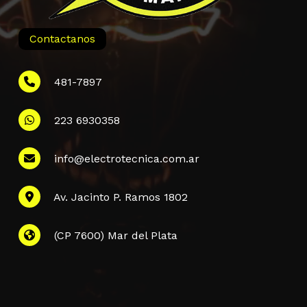
Contactanos
481-7897
223 6930358
Información
info@electrotecnica.com.ar
QUIENES SOMOS
Av. Jacinto P. Ramos 1802
POLÍTICA DE PRIVACIDAD
POLÍTICA DE ENVÍOS
PREGUNTAS FRECUENTES
(CP 7600) Mar del Plata
CONTACTANOS
Subtotal:
$
0,00