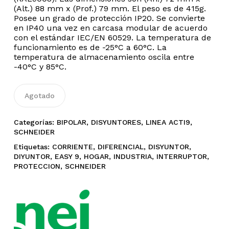
carrito.
(Alt.) 88 mm x (Prof.) 79 mm. El peso es de 415g.
Posee un grado de protección IP20. Se convierte
en IP40 una vez en carcasa modular de acuerdo
Go To Shop
con el estándar IEC/EN 60529. La temperatura de
funcionamiento es de -25°C a 60°C. La
temperatura de almacenamiento oscila entre
-40°C y 85°C.
Agotado
Categorías:
BIPOLAR
,
DISYUNTORES
,
LINEA ACTI9
,
SCHNEIDER
Etiquetas:
CORRIENTE
,
DIFERENCIAL
,
DISYUNTOR
,
DIYUNTOR
,
EASY 9
,
HOGAR
,
INDUSTRIA
,
INTERRUPTOR
,
PROTECCION
,
SCHNEIDER