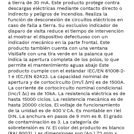
a tierra de 30 mA. Este producto protege contra
descargas eléctricas mediante contacto directo o
indirecto y peligros de incendios. Realiza la
función de desconexión de circuitos eléctricos en
caso de falla a tierra. Su exclusivo indicador de
disparo de visita reduce el tiempo de intervención
al mostrar el dispositivo defectuoso con un
indicador mecánico en la parte frontal. Este
producto también cuenta con una ventana
VisiSafe con una tira verde en la palanca que
indica la apertura completa de los polos, lo que
permite el mantenimiento aguas abajo Este
producto cumple con el estándar IEC/EN 61008-2-
1 e IEC/EN 62423. La capacidad nominal de
apertura y de cortocircuito (Im/Ι Δm) es de 1500A.
La corriente de cortocircuito nominal condicional
(Inc/Ι Δc) es de 10kA. La resistencia eléctrica es de
hasta 15000 ciclos. La resistencia mecánica es de
hasta 20000 ciclos. El voltaje de funcionamiento
de la unidad es de 400 V CA. Es montable en riel
DIN. La anchura en pasos de 9 mm es 8. El grado
No hay productos en el
de contaminación es 3. La categoría de
sobretensión es IV. El color del producto es blanco
(RAL9003). Las dimensiones son (An.) 72 mm x