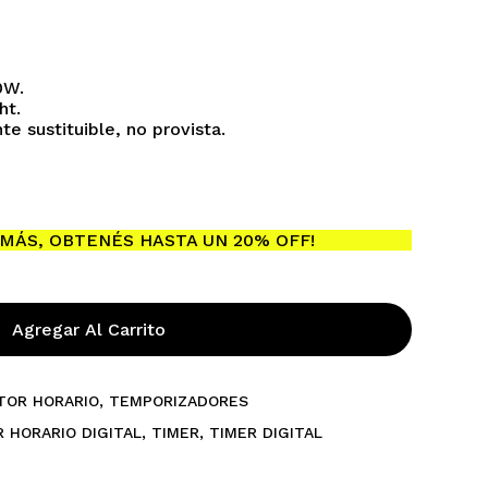
0W.
ht.
e sustituible, no provista.
ay productos en el carrito.
MÁS, OBTENÉS HASTA UN 20% OFF!
Go To Shop
Agregar Al Carrito
TOR HORARIO
,
TEMPORIZADORES
 HORARIO DIGITAL
,
TIMER
,
TIMER DIGITAL