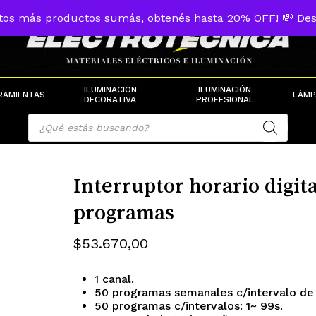
tos más productos sumás, obtenés hasta 20% OFF! 💸
Des
Cart
ILUMINACIÓN
ILUMINACIÓN
RAMIENTAS
LÁMP
DECORATIVA
PROFESIONAL
Products
search
Interruptor horario digit
programas
$
53.670,00
1 canal.
50 programas semanales c/intervalo de 
50 programas c/intervalos: 1~ 99s.