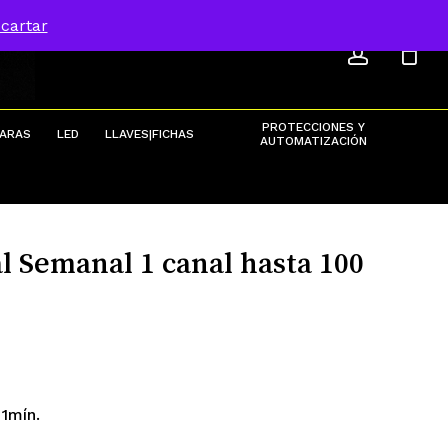
ACCOU
Menu
cartar
Close
Cart
PROTECCIONES Y
ARAS
LED
LLAVES|FICHAS
AUTOMATIZACIÓN
al Semanal 1 canal hasta 100
1mín.