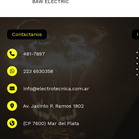
BAW ELECTRIC
Contactanos
481-7897
223 6930358
info@electrotecnica.com.ar
Subtotal:
Av. Jacinto P. Ramos 1802
Ver
(CP 7600) Mar del Plata