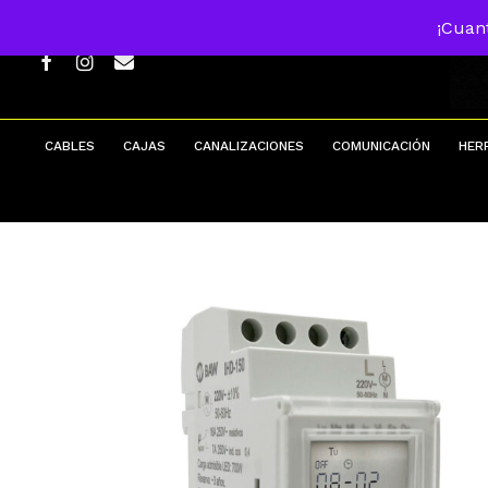
Skip
¡Cuan
to
main
FACEBOOK
INSTAGRAM
EMAIL
content
CABLES
CAJAS
CANALIZACIONES
COMUNICACIÓN
HER