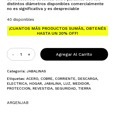
distintos diámetros disponibles comercialmente
no es significativa y es despreciable
40 disponibles
¡CUANTOS MÁS PRODUCTOS SUMÁS, OBTENÉS
No hay productos en el
HASTA UN 20% OFF!
carrito.
Agregar Al Carrito
Go To Shop
Categoría:
JABALINAS
Etiquetas:
ACERO
,
COBRE
,
CORRIENTE
,
DESCARGA
,
ELECTRICA
,
HOGAR
,
JABALINA
,
LUZ
,
MEDIDOR
,
PROTECCION
,
REVESTIDA
,
SEGURIDAD
,
TIERRA
ARGENJAB