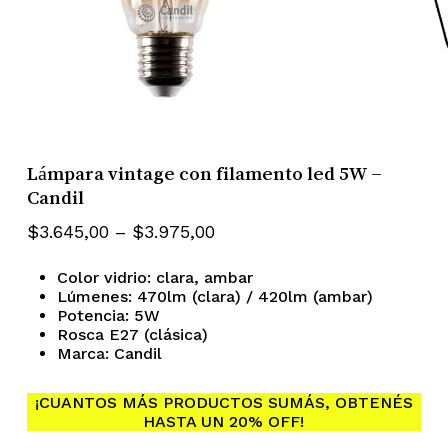
Lámpara vintage con filamento led 5W –
Candil
Rango
$
3.645,00
–
$
3.975,00
de
Color vidrio: clara, ambar
precios:
Lúmenes: 470lm (clara) / 420lm (ambar)
desde
Potencia: 5W
Rosca E27 (clásica)
$3.645,00
Marca: Candil
hasta
$3.975,00
¡CUANTOS MÁS PRODUCTOS SUMÁS, OBTENÉS
HASTA UN 20% OFF!