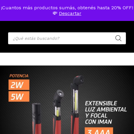
Skip
Menu
¡Cuantos más productos sumás, obtenés hasta 20% OFF!
to
MENU
💸
Descartar
ACCOU
main
Cart
Close
Cart
content
Products
search